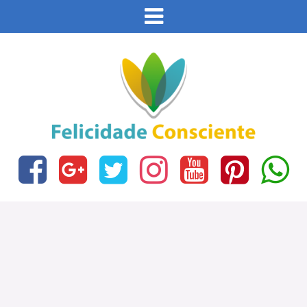
Este site usa cookies e outras tecnologias similares
para lembrar e entender como você usa nosso site,
analisar seu uso de nossos produtos e serviços,
Eu aceito
ajudar com nossos esforços de marketing e fornecer
conteúdo de terceiros. Leia mais em
Política de
Cookies e Privacidade
.